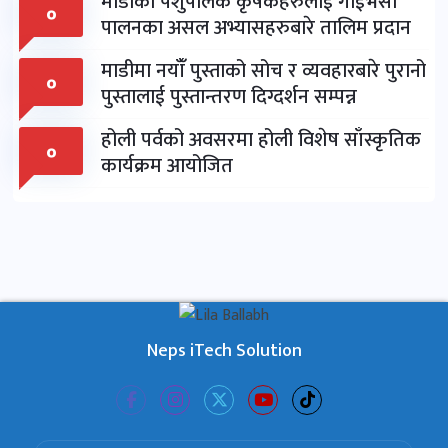
माडीका पशुपालक कृषकहरुलाई गाईभैंसी
०
पालनका असल अभ्यासहरुबारे तालिम प्रदान
माडीमा नयाँँ पुस्ताको सोच र व्यवहारबारे पुरानो
०
पुस्तालाई पुस्तान्तरण दिग्दर्शन सम्पन्न
होली पर्वको अवसरमा होली विशेष साँस्कृतिक
०
कार्यक्रम आयोजित
Neps iTech Solution