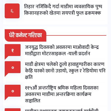
तिहार नजिँकिदै गर्दा माडीमा व्यवसायिक पुष्प
६.
किसानहरुको खेतमा सयपत्री फुल ढकमक्क
धेरै कमेन्ट गरिएका
जनयुद्ध दिवसको अवसरमा माओवादी केन्द्र
१
माडीद्वारा मोटरसाइकल -याली प्रदर्शन
माडी क्षेत्रमा चलेको ठूलो हावाहुण्डरीका कारण
०
केहि घरको छानो उडायो, स्कुल र रेडियोमा पनि
क्षति
११५औं अन्तर्राष्ट्रिय श्रमिक महिला दिवसका
०
अवसरमा माडीमा अन्तरक्रिया कार्यक्रम
सञ्चालित