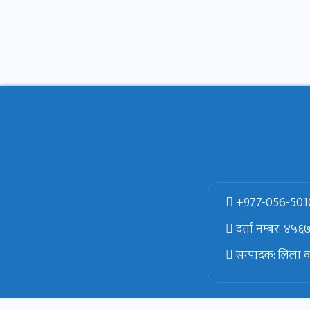
+977-056-501
दर्ता नम्बर: ४५
सम्पादक: लिला वल