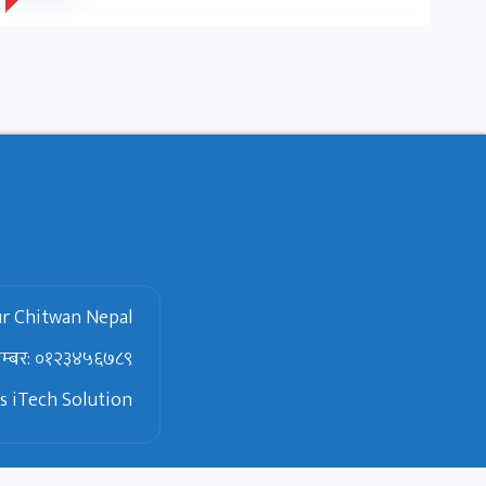
r Chitwan Nepal
 नम्बर: ०१२३४५६७८९
ps iTech Solution