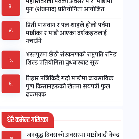
महाशिवरात्री पर्वको अवसर पारी माडीमा
३.
पुनः (शंखनाद) प्रतियोगिता आयोजित
प्रिती पासवान र पल शाहले होली पर्वमा
४.
माडीका र माडी आएका दर्शकहरुलाई
नचाउँने
भरतपुरमा छैठौ संस्करणको राष्ट्रपति रनिङ
५.
शिल्ड प्रतियोगिता बुधबारबाट सुरु
तिहार नजिँकिदै गर्दा माडीमा व्यवसायिक
६.
पुष्प किसानहरुको खेतमा सयपत्री फुल
ढकमक्क
धेरै कमेन्ट गरिएका
जनयुद्ध दिवसको अवसरमा माओवादी केन्द्र