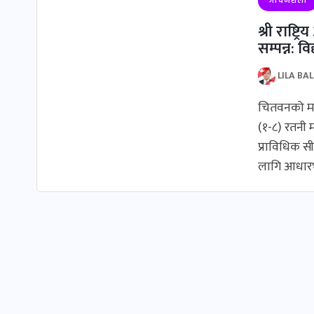
श्री राष्
सम्पन्न: वि
LILA BA
​चितवनको मा
(१-८) रतनी म
प्राविधिक स
लागि आधार