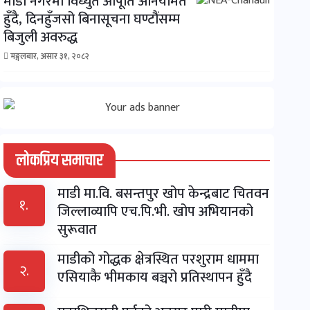
माडी नगरमा विध्युत आपूर्ति अनियमित
हुँदै, दिनहुँजसो बिनासूचना घण्टौंसम्म
बिजुली अवरुद्ध
मङ्गलबार, असार ३१, २०८२
लोकप्रिय समाचार
माडी मा.वि. बसन्तपुर खोप केन्द्रबाट चितवन
१.
जिल्लाव्यापि एच.पि.भी. खोप अभियानको
सुरूवात
माडीको गोद्धक क्षेत्रस्थित परशुराम धाममा
२.
एसियाकै भीमकाय बञ्चरो प्रतिस्थापन हुँदै