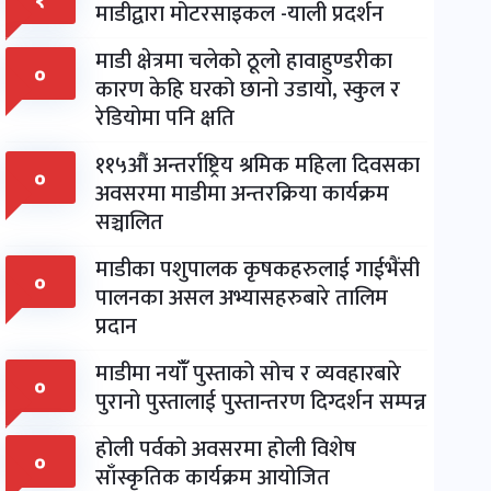
१
माडीद्वारा मोटरसाइकल -याली प्रदर्शन
माडी क्षेत्रमा चलेको ठूलो हावाहुण्डरीका
०
कारण केहि घरको छानो उडायो, स्कुल र
रेडियोमा पनि क्षति
११५औं अन्तर्राष्ट्रिय श्रमिक महिला दिवसका
०
अवसरमा माडीमा अन्तरक्रिया कार्यक्रम
सञ्चालित
माडीका पशुपालक कृषकहरुलाई गाईभैंसी
०
पालनका असल अभ्यासहरुबारे तालिम
प्रदान
माडीमा नयाँँ पुस्ताको सोच र व्यवहारबारे
०
पुरानो पुस्तालाई पुस्तान्तरण दिग्दर्शन सम्पन्न
होली पर्वको अवसरमा होली विशेष
०
साँस्कृतिक कार्यक्रम आयोजित